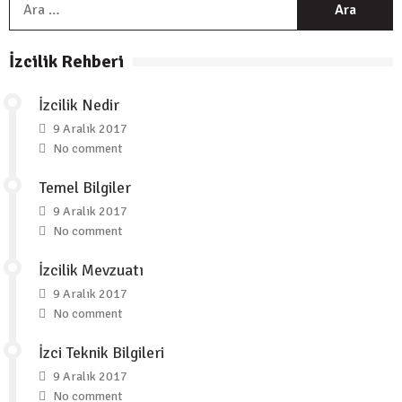
A
9 Temmuz 2021
Etkinlik
/
Haber
/
Spor
İzcilik Rehberi
Doruklardaki Nefes…
20 Haziran 2021
İzcilik Nedir
9 Aralık 2017
Etkinlik
/
Genel
/
Haber
No comment
Kahramanlık Kanımızda Var !
3 Mayıs 2021
Temel Bilgiler
9 Aralık 2017
Genel
/
Haber
No comment
“ÇANAKKALE RUHUNU GELECEĞE
TAŞIMAK”
İzcilik Mevzuatı
17 Mart 2021
9 Aralık 2017
No comment
Genel
/
Haber
İSTİKLAL İLHAM VERİR
İzci Teknik Bilgileri
11 Şubat 2021
9 Aralık 2017
No comment