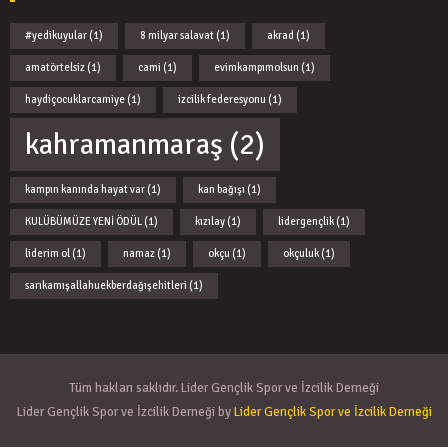
#yedikuyular
(1)
8 milyar salavat
(1)
akrad
(1)
amatörtelsiz
(1)
cami
(1)
evimkampımolsun
(1)
haydiçocuklarcamiye
(1)
izcilik federesyonu
(1)
kahramanmaraş
(2)
kampın kanında hayat var
(1)
kan bağışı
(1)
KULÜBÜMÜZE YENİ ÖDÜL
(1)
kızılay
(1)
lidergençlik
(1)
liderim ol
(1)
namaz
(1)
okçu
(1)
okçuluk
(1)
sarıkamışallahuekberdağışehitleri
(1)
Tüm hakları saklıdır. Lider Gençlik Spor ve İzcilik Derneği
Lider Gençlik Spor ve İzcilik Derneği by
Lider Gençlik Spor ve İzcilik Derneği