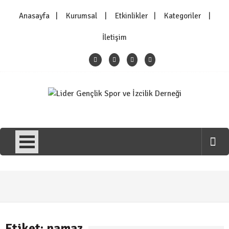
Skip
Anasayfa
Kurumsal
Etkinlikler
Kategoriler
to
content
İletişim
Lider Gençlik Spor ve İzcilik
Lider Gençlik Spor ve İzcilik Derneği
Derneği
Genel
/
Haber
YAZ OKULUMUZ SONA ERDİ….
27 Ağustos 2021
Etiket: namaz