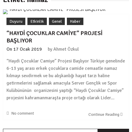
Duyuru
Etkinlik
Genel
Haber
Haber
/
Spor
“HAYDİ ÇOCUKLAR CAMİYE” PROJESİ
Tebrikler, Koca Yürekli Ahmet…
BAŞLIYOR
30 Temmuz 2021
On
17 Ocak 2019
by
Ahmet Özkul
Genel
/
Haber
“Haydi Çocuklar Camiye” Projesi Başlıyor Türkiye genelinde
Yaz Okulumuz Başladı…
6-13 yaş arası erkek çocuklara camide cemaatle namaz
27 Temmuz 2021
kılmayı sevdirmek ve bu alışkanlığı hayat tarzı haline
getirmelerini sağlamak amacıyla Server Gençlik ve Spor
Genel
/
Haber
Kulübününün organizesini yaptığı “Haydi Çocuklar Camiye”
TEBRİKLER…
projesini kahramanmaraşta proje ortağı olarak Lider…
18 Temmuz 2021
No comment
Continue Reading
Genel
/
Haber
YAZ OKULUMUZ BAŞLIYOR !!!