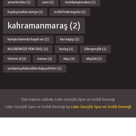
amatörtelsiz
(1)
cami
(1)
evimkampımolsun
(1)
haydiçocuklarcamiye
(1)
izcilik federesyonu
(1)
kahramanmaraş
(2)
kampın kanında hayat var
(1)
kan bağışı
(1)
KULÜBÜMÜZE YENİ ÖDÜL
(1)
kızılay
(1)
lidergençlik
(1)
liderim ol
(1)
namaz
(1)
okçu
(1)
okçuluk
(1)
sarıkamışallahuekberdağışehitleri
(1)
Tüm hakları saklıdır. Lider Gençlik Spor ve İzcilik Derneği
Lider Gençlik Spor ve İzcilik Derneği by
Lider Gençlik Spor ve İzcilik Derneği