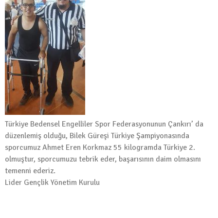
YAZ OKULUMUZ BAŞLIYOR !!!
9 Temmuz 2021
Etkinlik
/
Haber
/
Spor
Doruklardaki Nefes…
20 Haziran 2021
Etkinlik
/
Genel
/
Haber
Kahramanlık Kanımızda Var !
3 Mayıs 2021
Türkiye Bedensel Engelliler Spor Federasyonunun Çankırı’ da
düzenlemiş olduğu, Bilek Güreşi Türkiye Şampiyonasında
Genel
/
Haber
sporcumuz Ahmet Eren Korkmaz 55 kilogramda Türkiye 2.
“ÇANAKKALE RUHUNU GELECEĞE
olmuştur, sporcumuzu tebrik eder, başarısının daim olmasını
TAŞIMAK”
temenni ederiz.
17 Mart 2021
Lider Gençlik Yönetim Kurulu
Genel
/
Haber
İSTİKLAL İLHAM VERİR
11 Şubat 2021