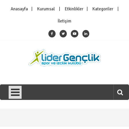
Skip
Anasayfa
Kurumsal
Etkinlikler
Kategoriler
to
content
İletişim
Lider Gençlik Spor ve İzcilik
Lider Gençlik Spor ve İzcilik Derneği
Derneği
Genel
/
Haber
YAZ OKULUMUZ SONA ERDİ….