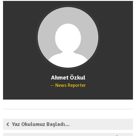
Genel
/
Haber
LİDER GENÇLİK SÖYLEŞİLERİ
6 Şubat 2021
Ahmet Özkul
News Reporter
Yaz Okulumuz Başladı…