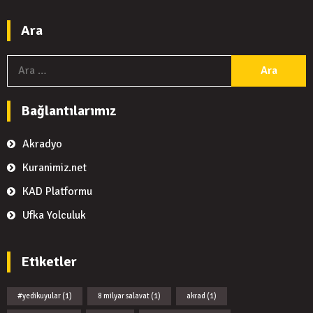
Ara
A
Bağlantılarımız
Akradyo
Kuranimiz.net
KAD Platformu
Ufka Yolculuk
Etiketler
#yedikuyular
(1)
8 milyar salavat
(1)
akrad
(1)