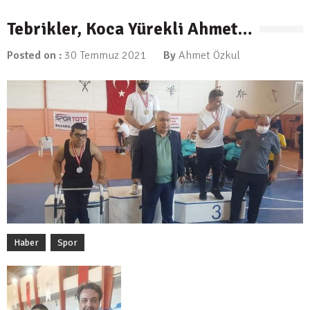
27 Ağustos 2021
Tebrikler, Koca Yürekli Ahmet…
Posted on :
30 Temmuz 2021
By
Ahmet Özkul
Haber
/
Spor
Tebrikler, Koca Yürekli Ahmet…
30 Temmuz 2021
Genel
/
Haber
Yaz Okulumuz Başladı…
27 Temmuz 2021
Genel
/
Haber
Haber
Spor
TEBRİKLER…
18 Temmuz 2021
Genel
/
Haber